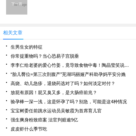
下一篇
相关文章
生男生女的特征
你常提重物吗？当心恐易子宫脱垂
李李仁给老婆的爱心竹姜，竟导致食物中毒！陶晶莹笑说小心枕边人
“胎儿臀位=第三次剖腹产”芜湖玛丽娅产科助孕妈平安分娩
高烧、幼儿急疹，退烧药选对了吗？如何淡定对付？
放屁有原因！屁又臭又多，是大肠癌前兆？
验孕棒一深一浅，这是怀孕了吗？别急，可能是这4种情况
宝宝树委任前跳水运动员吴敏霞为首席育儿官
强生爽身粉致癌案 法官判赔逾9亿
皮皮虾什么季节吃