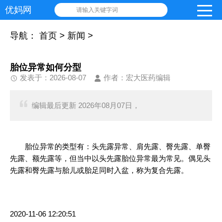
优妈网
请输入关键字词
导航：
首页
>
新闻
>
胎位异常如何分型
发表于：2026-08-07
作者：宏大医药编辑
编辑最后更新 2026年08月07日，
胎位异常的类型有：头先露异常、肩先露、臀先露、单臀
先露、额先露等，但当中以头先露胎位异常最为常见。偶见头
先露和臀先露与胎儿或胎足同时入盆，称为复合先露。
2020-11-06 12:20:51