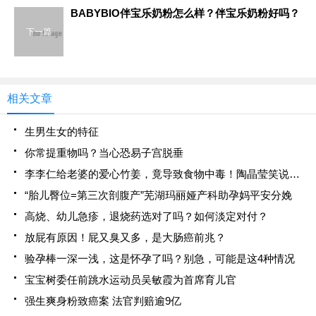
BABYBIO伴宝乐奶粉怎么样？伴宝乐奶粉好吗？
下一篇
相关文章
生男生女的特征
你常提重物吗？当心恐易子宫脱垂
李李仁给老婆的爱心竹姜，竟导致食物中毒！陶晶莹笑说小心枕边人
“胎儿臀位=第三次剖腹产”芜湖玛丽娅产科助孕妈平安分娩
高烧、幼儿急疹，退烧药选对了吗？如何淡定对付？
放屁有原因！屁又臭又多，是大肠癌前兆？
验孕棒一深一浅，这是怀孕了吗？别急，可能是这4种情况
宝宝树委任前跳水运动员吴敏霞为首席育儿官
强生爽身粉致癌案 法官判赔逾9亿