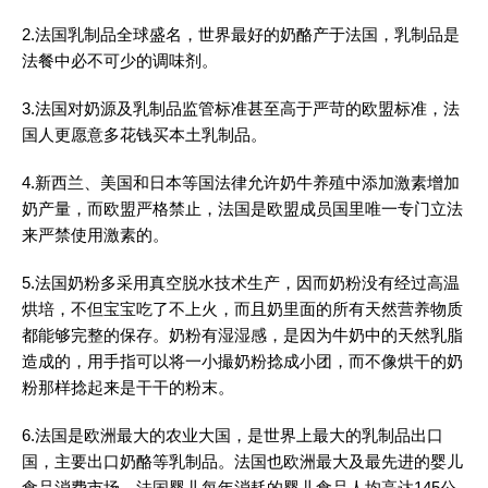
2.法国乳制品全球盛名，世界最好的奶酪产于法国，乳制品是
法餐中必不可少的调味剂。
3.法国对奶源及乳制品监管标准甚至高于严苛的欧盟标准，法
国人更愿意多花钱买本土乳制品。
4.新西兰、美国和日本等国法律允许奶牛养殖中添加激素增加
奶产量，而欧盟严格禁止，法国是欧盟成员国里唯一专门立法
来严禁使用激素的。
5.法国奶粉多采用真空脱水技术生产，因而奶粉没有经过高温
烘培，不但宝宝吃了不上火，而且奶里面的所有天然营养物质
都能够完整的保存。奶粉有湿湿感，是因为牛奶中的天然乳脂
造成的，用手指可以将一小撮奶粉捻成小团，而不像烘干的奶
粉那样捻起来是干干的粉末。
6.法国是欧洲最大的农业大国，是世界上最大的乳制品出口
国，主要出口奶酪等乳制品。法国也欧洲最大及最先进的婴儿
食品消费市场，法国婴儿每年消耗的婴儿食品人均高达145公