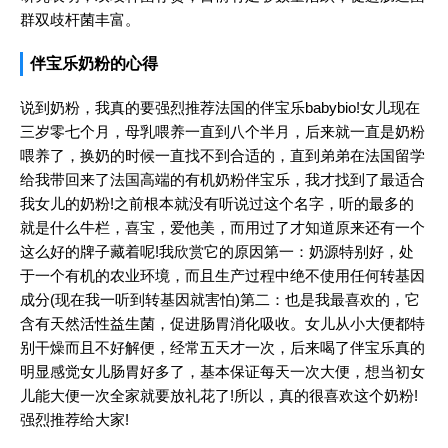
群双歧杆菌丰富。
伴宝乐奶粉的心得
说到奶粉，我真的要强烈推荐法国的伴宝乐babybio!女儿现在
三岁零七个月，母乳喂养一直到八个半月，后来就一直是奶粉
喂养了，换奶的时候一直找不到合适的，直到弟弟在法国留学
给我带回来了法国高端的有机奶粉伴宝乐，我才找到了最适合
我女儿的奶粉!之前根本就没有听说过这个名字，听的最多的
就是什么牛栏，喜宝，爱他美，而用过了才知道原来还有一个
这么好的牌子藏着呢!我欣赏它的原因第一：奶源特别好，处
于一个有机的农业环境，而且生产过程中绝不使用任何转基因
成分(现在我一听到转基因就害怕)第二：也是我最喜欢的，它
含有天然活性益生菌，促进肠胃消化吸收。女儿从小大便都特
别干燥而且不好解便，经常五天才一次，后来喝了伴宝乐真的
明显感觉女儿肠胃好多了，基本保证每天一次大便，想当初女
儿能大便一次全家就要放礼花了!所以，真的很喜欢这个奶粉!
强烈推荐给大家!