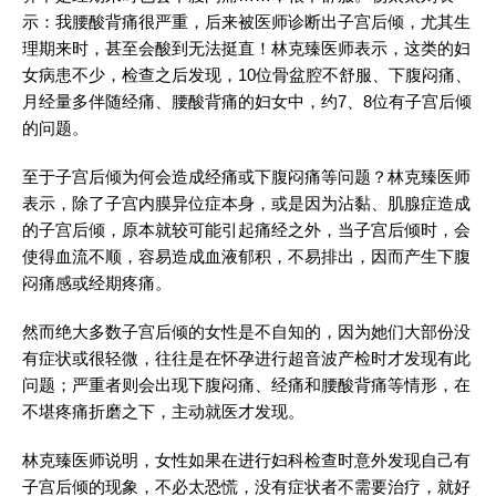
示：我腰酸背痛很严重，后来被医师诊断出子宫后倾，尤其生
理期来时，甚至会酸到无法挺直！林克臻医师表示，这类的妇
女病患不少，检查之后发现，10位骨盆腔不舒服、下腹闷痛、
月经量多伴随经痛、腰酸背痛的妇女中，约7、8位有子宫后倾
的问题。
至于子宫后倾为何会造成经痛或下腹闷痛等问题？林克臻医师
表示，除了子宫内膜异位症本身，或是因为沾黏、肌腺症造成
的子宫后倾，原本就较可能引起痛经之外，当子宫后倾时，会
使得血流不顺，容易造成血液郁积，不易排出，因而产生下腹
闷痛感或经期疼痛。
然而绝大多数子宫后倾的女性是不自知的，因为她们大部份没
有症状或很轻微，往往是在怀孕进行超音波产检时才发现有此
问题；严重者则会出现下腹闷痛、经痛和腰酸背痛等情形，在
不堪疼痛折磨之下，主动就医才发现。
林克臻医师说明，女性如果在进行妇科检查时意外发现自己有
子宫后倾的现象，不必太恐慌，没有症状者不需要治疗，就好