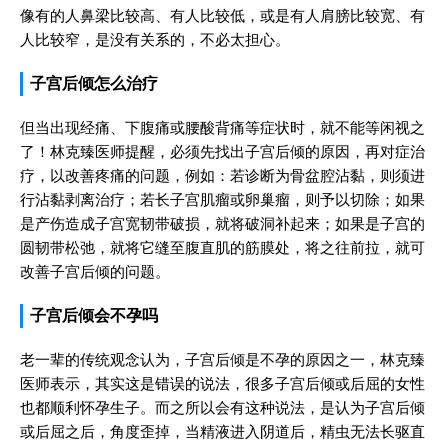
像有的人鼻梁比较高、有人比较低，或是有人肩膀比较宽、有
人比较窄，是没有关系的，不必太担心。
子宫后倾怎么治疗
但当出现经痛、下腹痛或腰酸背痛等症状时，就不能等闲视之
了！林克臻医师提醒，必须先找出子宫后倾的原因，再对症治
疗，以改善疼痛的问题，例如：若诊断为骨盆腔沾黏，则须进
行沾黏剥离治疗；若长子宫肌瘤或卵巢瘤，则予以切除；如果
是产伤造成子宫宽韧带破损，就将破洞补起来；如果是子宫的
圆韧带松弛，就将它缝至腹直肌的筋膜处，将之往前拉，就可
改善子宫后倾的问题。
子宫后倾会不孕吗
老一辈的传统观念认为，子宫后倾是不孕的原因之一，林克臻
医师表示，其实这是错误的说法，很多子宫后倾或后屈的女性
也都顺利怀孕生子。而之所以会有这种说法，是认为子宫后倾
或后屈之后，角度歪掉，当精液进入阴道后，精虫无法长驱直