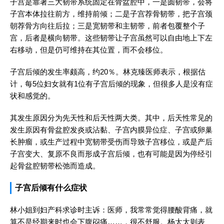
子宫是靠著三大韧带系统固定在骨盆腔中，一是圆韧带，会将
子宫本体拉往前方，维持前倾；二是子宫荐骨韧带，把子宫颈
朝荐骨方向往后拉；三是宽韧带和主韧带，前者包覆整个子
宫，后者是横向韧带。这些韧带让子宫虽然可以自由地上下左
右移动，但是仍可维持在其位置，而不会移位。
子宫后倾的发生率颇高，约20％。林克臻医师表示，根据估
计，每5位妇女就有1位有子宫后倾的现象，但很多人是没有症
状和感觉的。
其发生原因分为先天性和后天性两大类。其中，后天性常见的
发生原因有骨盆腔发炎或沾黏、子宫内膜异位症、子宫或卵巢
长肿瘤，或生产过程中宽韧带受伤而导致子宫移位，或是产后
子宫变大、复原不良而形成子宫后倾，也有可能是因为停经引
起骨盆腔韧带松弛而造成。
子宫后倾有什么症状
林小姐到妇产科求诊时主诉：医师，我常常觉得腰酸背痛，就
算不是经期来时也会下腹闷痛……，很不舒服。杨太太则表