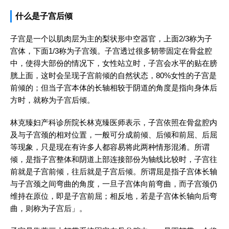
什么是子宫后倾
子宫是一个以肌肉层为主的梨状形中空器官，上面2/3称为子
宫体，下面1/3称为子宫颈。子宫透过很多韧带固定在骨盆腔
中，使得大部份的情况下，女性站立时，子宫会水平的贴在膀
胱上面，这时会呈现子宫前倾的自然状态，80%女性的子宫是
前倾的；但当子宫本体的长轴相较于阴道的角度是指向身体后
方时，就称为子宫后倾。
林克臻妇产科诊所院长林克臻医师表示，子宫依照在骨盆腔内
及与子宫颈的相对位置，一般可分成前倾、后倾和前屈、后屈
等现象，只是现在有许多人都容易将此两种情形混淆。所谓
倾，是指子宫整体和阴道上部连接部份为轴线比较时，子宫往
前就是子宫前倾，往后就是子宫后倾。所谓屈是指子宫体长轴
与子宫颈之间弯曲的角度，一旦子宫体向前弯曲，而子宫颈仍
维持在原位，即是子宫前屈；相反地，若是子宫体长轴向后弯
曲，则称为子宫后」。