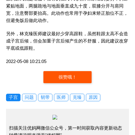
紧贴地面，两腿跪地与地面垂直成九十度，双膝分开与肩同
宽，注意臀部要抬高。此动作也常用于孕妇来矫正胎位不正，
但避免饭后做此动作。
另外，林克臻医师建议最好少穿高跟鞋，虽然鞋跟太高不会造
成子宫后倾，但会加重子宫后倾产生的不舒服，因此建议改穿
平底或低跟鞋。
2022-05-08 10:21:05
很赞哦！
子宫
问题
韧带
医师
克臻
原因
扫描关注优妈网微信公众号，第一时间获取内容更新动态