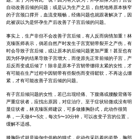
自动改善后倾的问题；或是认为生产之后，自然地将原本狭窄
的子宫颈口撑开，血流变顺畅，经痛问题也就跟著解决了，因
此被误以为是怀孕生产后改善了子宫后倾的问题。
事实上，生产非但不会改善子宫后倾，有人反而病情加重！林
克臻医师表示，倘若自然产时发生子宫宽韧带裂开之产伤，有
时会导致子宫后倾，或让原本的后倾问题更加严重！甚至也有
因为怀孕的结果导致子宫增大，而使原先正常前倾的子宫，产
后反而变成后倾了！除非是原本子宫韧带绷得太紧的女性，才
有可能在生产过程中因韧带有些裂伤而变得鬆软，不再这么绷
紧，才有可能改善子宫后倾的问题。
有子宫后倾问题的女性，若已出现经痛、下腹痛或腰酸背痛等
严重症状者，应找出原因，对症治疗。至于症状轻微或没有明
显症状者，林克臻医师建议，可多做膝胸卧式，此动作很简
单，一天做4〜5次，每次5〜10分钟，可以改变子宫的位置，
缓解不适感。
膝胸卧式就是瑜伽中俗称的猫式，此动作采趴着的姿势，胸部