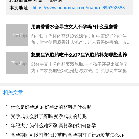
转载请说明来源于"优妈网"
本文地址：
https://www.uumama.com/mama_995302388
用麝香香水会导致女人不孕吗?什么是麝香
上一篇
前些日子当红的宫廷剧甄嬛传，剧中嫔妃们勾心斗
角，时常使用麝香让人流产，让人看得好害怕。市面
上许多香水都含有麝香，因为麝香的味道清新，也是
许多人喜欢使用的香水味道之一，但是使用含有麝香
想要生双胞胎吃什么好?生双胞胎补充哪些营养
的香水是否会造成不
下一篇
部分夫妻十分的想要双胞胎,一个孩子还是太孤单了，
为了生双胞胎爸妈也是想尽办法。那么想要生双胞胎
吃什么好?生双胞胎补充哪些营养?生双胞胎补充哪些
营养产前的维生素:产前维生素对孕妇以及想要怀孕的
女性都很有
相关文章
什么是好孕汤呢 好孕汤的材料是什么呢
受孕成功会肚子疼吗 受孕成功的前兆
年纪大了为什么难怀孕 高龄孕妇如何备孕
备孕期间可以打新冠疫苗吗 备孕期打了新冠疫苗怎么办