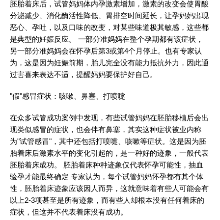
胚胎着床后，试管妈妈体内孕激素增加，激素的改变会使胃酸
分泌减少、消化酶活性降低、胃排空时间延长，让孕妈妈出现
恶心、孕吐，以及口味的改变，对某些味道极其敏感，这些都
是典型的妊娠反应。 一部分准妈妈在整个孕期都有该症状，
另一部分准妈妈会在怀孕后第3或第4个月停止。也有专家认
为，这是因为妊娠前期，胎儿完全没有能力抵抗外力，因此通
过害喜来表达不适，提醒妈妈要保护好自己。
"假"感冒症状：咳嗽、鼻塞、打喷嚏
在众多试管成功案例中发现，有些试管妈妈在胚胎移植后会出
现类似感冒的症状，也会伴有鼻塞，其实这种症状被业内称
为"试管感冒"，其中还包括打喷嚏、咳嗽等症状。这是因为胚
胎着床后激素水平的变化引起的，是一种好的迹象，一般代表
胚胎着床成功。 胚胎着床种种迹象仅代表怀孕可能性，抽血
验孕才能最终确定 专家认为，每个试管妈妈怀孕都有其个体
性，胚胎着床迹象应该因人而异，这就意味着有些人可能会有
以上2-3项甚至是所有迹象，而有些人却根本没有任何着床的
症状，但这并不代表着床没有成功。