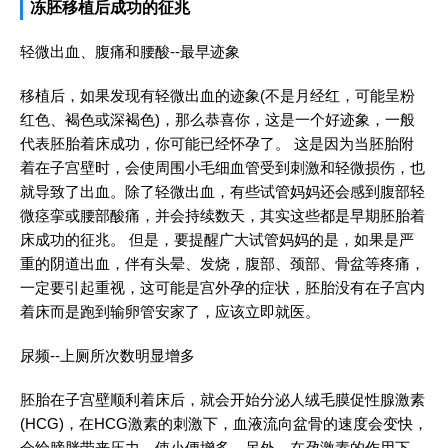
冻胚移植后成功的征兆
轻微出血、腹痛和腰酸--最早迹象
移植后，如果发现有轻微出血的迹象(不是月经红，可能呈粉
红色、褐色或深褐色)，那么恭喜你，这是一个好迹象，一般
代表胚胎着床成功，你可能已经怀孕了。 这是因为当胚胎附
着在子宫壁时，会使周围小毛细血管受到刺激和轻微损伤，也
就导致了出血。除了轻微出血，有些试管妈妈还会感到腹部轻
微痉挛或腰部酸痛，并会持续数天，其实这些都是早期胚胎着
床成功的征兆。 但是，要提醒广大试管妈妈的是，如果是严
重的阴道出血，伴有头晕、发烧，腹部、颈部、骨盆等疼痛，
一定要引起重视，这可能是宫外孕的症状，胚胎没有在子宫内
着床而是跑到输卵管安家了，应该立即就医。
尿频--上厕所次数明显增多
胚胎在子宫壁顺利着床后，就会开始分泌人绒毛膜促性腺激素
(HCG)，在HCG激素的刺激下，血液流向盆骨的速度会变快，
会给膀胱带来压力，使小便增多。另外，在孕激素的作用下，