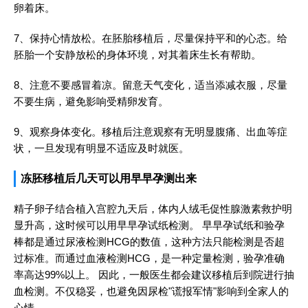
卵着床。
7、保持心情放松。在胚胎移植后，尽量保持平和的心态。给
胚胎一个安静放松的身体环境，对其着床生长有帮助。
8、注意不要感冒着凉。留意天气变化，适当添减衣服，尽量
不要生病，避免影响受精卵发育。
9、观察身体变化。移植后注意观察有无明显腹痛、出血等症
状，一旦发现有明显不适应及时就医。
冻胚移植后几天可以用早早孕测出来
精子卵子结合植入宫腔九天后，体内人绒毛促性腺激素救护明
显升高，这时候可以用早早孕试纸检测。 早早孕试纸和验孕
棒都是通过尿液检测HCG的数值，这种方法只能检测是否超
过标准。而通过血液检测HCG，是一种定量检测，验孕准确
率高达99%以上。 因此，一般医生都会建议移植后到院进行抽
血检测。不仅稳妥，也避免因尿检"谎报军情"影响到全家人的
心情。