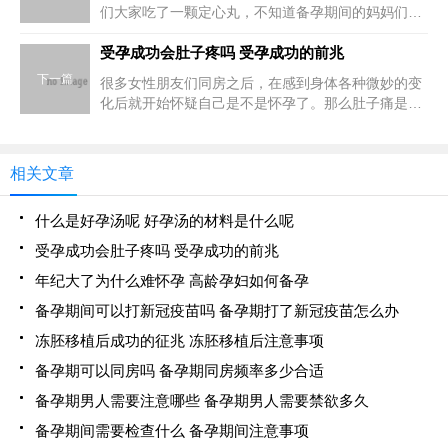
们大家吃了一颗定心丸，不知道备孕期间的妈妈们能
不能打疫苗呢！备孕期间可以打新冠疫苗吗因为在备
孕期间注射新冠疫苗，并不会自身造成太大的影响，
受孕成功会肚子疼吗 受孕成功的前兆
而且备孕期间注射
下一篇
很多女性朋友们同房之后，在感到身体各种微妙的变
化后就开始怀疑自己是不是怀孕了。那么肚子痛是受
孕成功的征兆吗，让我们一起了解一下。受孕成功会
肚子疼吗在受孕期间是不会出现肚子疼的，但是在怀
孕初期的时候，有
相关文章
什么是好孕汤呢 好孕汤的材料是什么呢
受孕成功会肚子疼吗 受孕成功的前兆
年纪大了为什么难怀孕 高龄孕妇如何备孕
备孕期间可以打新冠疫苗吗 备孕期打了新冠疫苗怎么办
冻胚移植后成功的征兆 冻胚移植后注意事项
备孕期可以同房吗 备孕期同房频率多少合适
备孕期男人需要注意哪些 备孕期男人需要禁欲多久
备孕期间需要检查什么 备孕期间注意事项