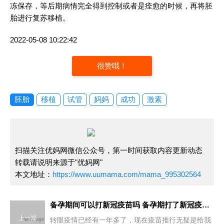
冻保存，等后期病情完全得到控制或者是痊愈的时候，再将胚
胎进行复苏移植。
2022-05-08 10:22:42
很赞哦！
胚胎
移植
试管
妈妈
成功
激素
扫描关注优妈网微信公众号，第一时间获取内容更新动态
转载请说明来源于"优妈网"
本文地址：
https://www.uumama.com/mama_995302564
备孕期间可以打新冠疫苗吗 备孕期打了新冠疫苗怎么办
上一篇
转眼疫情已经有一年多了，现在疫苗推行无疑是给我