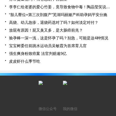
李李仁给老婆的爱心竹姜，竟导致食物中毒！陶晶莹笑说小心枕边人
“胎儿臀位=第三次剖腹产”芜湖玛丽娅产科助孕妈平安分娩
高烧、幼儿急疹，退烧药选对了吗？如何淡定对付？
放屁有原因！屁又臭又多，是大肠癌前兆？
验孕棒一深一浅，这是怀孕了吗？别急，可能是这4种情况
宝宝树委任前跳水运动员吴敏霞为首席育儿官
强生爽身粉致癌案 法官判赔逾9亿
皮皮虾什么季节吃
微信公众号
我的微信