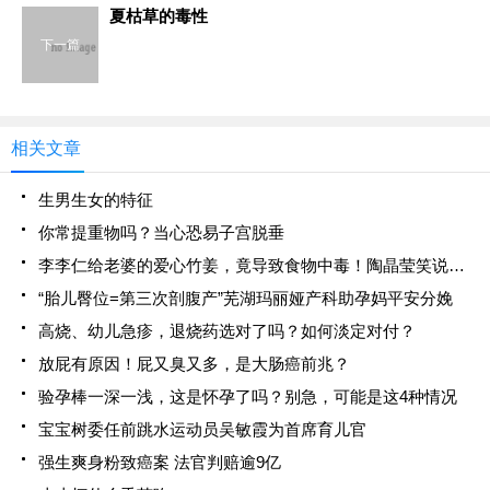
夏枯草的毒性
下一篇
相关文章
生男生女的特征
你常提重物吗？当心恐易子宫脱垂
李李仁给老婆的爱心竹姜，竟导致食物中毒！陶晶莹笑说小心枕边人
“胎儿臀位=第三次剖腹产”芜湖玛丽娅产科助孕妈平安分娩
高烧、幼儿急疹，退烧药选对了吗？如何淡定对付？
放屁有原因！屁又臭又多，是大肠癌前兆？
验孕棒一深一浅，这是怀孕了吗？别急，可能是这4种情况
宝宝树委任前跳水运动员吴敏霞为首席育儿官
强生爽身粉致癌案 法官判赔逾9亿