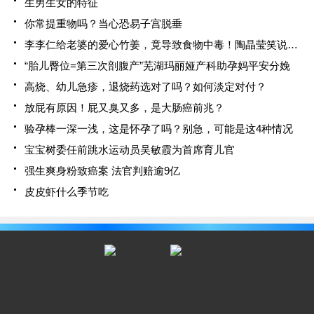
生男生女的特征
你常提重物吗？当心恐易子宫脱垂
李李仁给老婆的爱心竹姜，竟导致食物中毒！陶晶莹笑说小心枕边人
“胎儿臀位=第三次剖腹产”芜湖玛丽娅产科助孕妈平安分娩
高烧、幼儿急疹，退烧药选对了吗？如何淡定对付？
放屁有原因！屁又臭又多，是大肠癌前兆？
验孕棒一深一浅，这是怀孕了吗？别急，可能是这4种情况
宝宝树委任前跳水运动员吴敏霞为首席育儿官
强生爽身粉致癌案 法官判赔逾9亿
皮皮虾什么季节吃