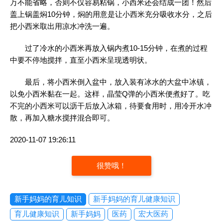
万不能省略，否则不仅容易粘锅，小西米还会结成一团！然后
盖上锅盖焖10分钟，焖的用意是让小西米充分吸收水分，之后
把小西米取出用凉水冲洗一遍。
过了冷水的小西米再放入锅内煮10-15分钟，在煮的过程
中要不停地搅拌，直至小西米呈现透明状。
最后，将小西米倒入盆中，放入装有冰水的大盆中冰镇，
以免小西米黏在一起。这样，晶莹Q弹的小西米便煮好了。吃
不完的小西米可以沥干后放入冰箱，待要食用时，用冷开水冲
散，再加入糖水搅拌混合即可。
2020-11-07 19:26:11
很赞哦！
新手妈妈的育儿知识
新手妈妈的育儿健康知识
育儿健康知识
新手妈妈
医药
宏大医药