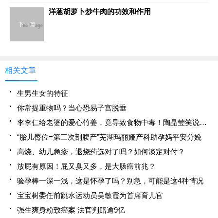
洋葱胡萝卜炒牛肉的功效和作用
下一篇
相关文章
生男生女的特征
你常提重物吗？当心恐易子宫脱垂
李李仁给老婆的爱心竹姜，竟导致食物中毒！陶晶莹笑说小心枕边人
“胎儿臀位=第三次剖腹产”芜湖玛丽娅产科助孕妈平安分娩
高烧、幼儿急疹，退烧药选对了吗？如何淡定对付？
放屁有原因！屁又臭又多，是大肠癌前兆？
验孕棒一深一浅，这是怀孕了吗？别急，可能是这4种情况
宝宝树委任前跳水运动员吴敏霞为首席育儿官
强生爽身粉致癌案 法官判赔逾9亿