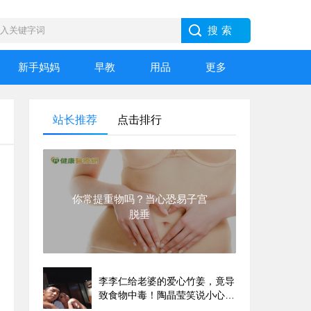
新手妈妈
早教
用品
更多
站长推荐
点击排行
你常提重物吗？当心恐易子宫
脱垂
李李仁给老婆的爱心竹姜，竟导
致食物中毒！陶晶莹笑说小心枕
边人