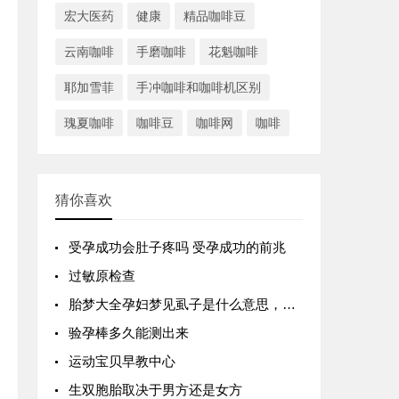
宏大医药
健康
精品咖啡豆
云南咖啡
手磨咖啡
花魁咖啡
耶加雪菲
手冲咖啡和咖啡机区别
瑰夏咖啡
咖啡豆
咖啡网
咖啡
猜你喜欢
受孕成功会肚子疼吗 受孕成功的前兆
过敏原检查
胎梦大全孕妇梦见虱子是什么意思，孕妇梦到虱子是胎梦吗
验孕棒多久能测出来
运动宝贝早教中心
生双胞胎取决于男方还是女方