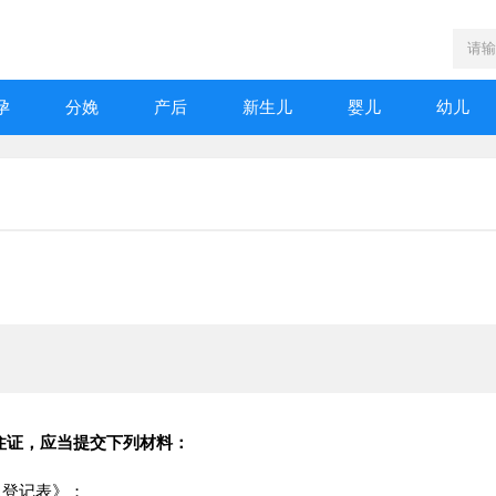
孕
分娩
产后
新生儿
婴儿
幼儿
住证，应当提交下列材料：
息登记表》；