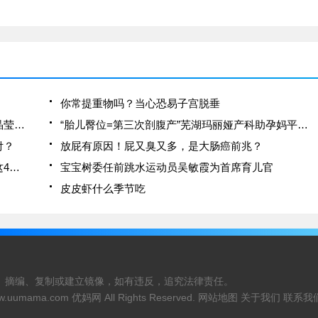
你常提重物吗？当心恐易子宫脱垂
李李仁给老婆的爱心竹姜，竟导致食物中毒！陶晶莹笑说小心枕边人
“胎儿臀位=第三次剖腹产”芜湖玛丽娅产科助孕妈平安分娩
付？
放屁有原因！屁又臭又多，是大肠癌前兆？
验孕棒一深一浅，这是怀孕了吗？别急，可能是这4种情况
宝宝树委任前跳水运动员吴敏霞为首席育儿官
皮皮虾什么季节吃
、摘编、复制或建立镜像，如有违反，追究法律责任。
w.uumama.com
优妈网 All Rights Reserved.
网站地图
关于我们
联系我