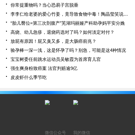
你常提重物吗？当心恐易子宫脱垂
李李仁给老婆的爱心竹姜，竟导致食物中毒！陶晶莹笑说小心枕边人
“胎儿臀位=第三次剖腹产”芜湖玛丽娅产科助孕妈平安分娩
高烧、幼儿急疹，退烧药选对了吗？如何淡定对付？
放屁有原因！屁又臭又多，是大肠癌前兆？
验孕棒一深一浅，这是怀孕了吗？别急，可能是这4种情况
宝宝树委任前跳水运动员吴敏霞为首席育儿官
强生爽身粉致癌案 法官判赔逾9亿
皮皮虾什么季节吃
微信公众号
我的微信