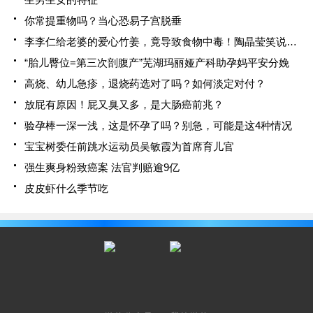
你常提重物吗？当心恐易子宫脱垂
李李仁给老婆的爱心竹姜，竟导致食物中毒！陶晶莹笑说小心枕边人
“胎儿臀位=第三次剖腹产”芜湖玛丽娅产科助孕妈平安分娩
高烧、幼儿急疹，退烧药选对了吗？如何淡定对付？
放屁有原因！屁又臭又多，是大肠癌前兆？
验孕棒一深一浅，这是怀孕了吗？别急，可能是这4种情况
宝宝树委任前跳水运动员吴敏霞为首席育儿官
强生爽身粉致癌案 法官判赔逾9亿
皮皮虾什么季节吃