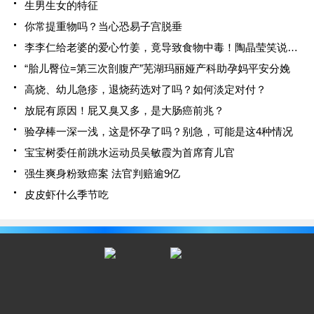
生男生女的特征
你常提重物吗？当心恐易子宫脱垂
李李仁给老婆的爱心竹姜，竟导致食物中毒！陶晶莹笑说小心枕边人
“胎儿臀位=第三次剖腹产”芜湖玛丽娅产科助孕妈平安分娩
高烧、幼儿急疹，退烧药选对了吗？如何淡定对付？
放屁有原因！屁又臭又多，是大肠癌前兆？
验孕棒一深一浅，这是怀孕了吗？别急，可能是这4种情况
宝宝树委任前跳水运动员吴敏霞为首席育儿官
强生爽身粉致癌案 法官判赔逾9亿
皮皮虾什么季节吃