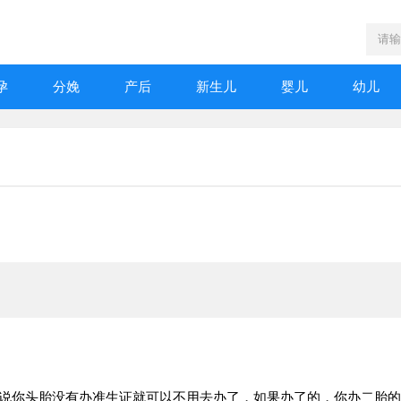
孕
分娩
产后
新生儿
婴儿
幼儿
是说你头胎没有办准生证就可以不用去办了，如果办了的，你办二胎的