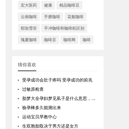
宏大医药
健康
精品咖啡豆
云南咖啡
手磨咖啡
花魁咖啡
耶加雪菲
手冲咖啡和咖啡机区别
瑰夏咖啡
咖啡豆
咖啡网
咖啡
猜你喜欢
受孕成功会肚子疼吗 受孕成功的前兆
过敏原检查
胎梦大全孕妇梦见虱子是什么意思，孕妇梦到虱子是胎梦吗
验孕棒多久能测出来
运动宝贝早教中心
生双胞胎取决于男方还是女方