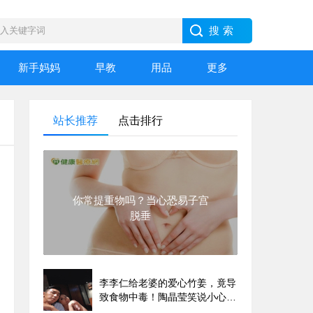
新手妈妈
早教
用品
更多
站长推荐
点击排行
你常提重物吗？当心恐易子宫
脱垂
李李仁给老婆的爱心竹姜，竟导
致食物中毒！陶晶莹笑说小心枕
边人