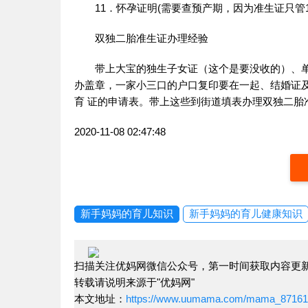
11．怀孕证明(需要查预产期，因为准生证只管1
双独二胎准生证办理经验
带上大宝的独生子女证（这个是要没收的）、
办盖章，一家小三口的户口复印要在一起、结婚证
育 证的申请表。带上这些到街道填表办理双独二胎
2020-11-08 02:47:48
新手妈妈的育儿知识
新手妈妈的育儿健康知识
扫描关注优妈网微信公众号，第一时间获取内容更
转载请说明来源于"优妈网"
本文地址：
https://www.uumama.com/mama_87161