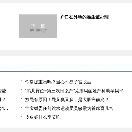
户口在外地的准生证办理
下一篇
你常提重物吗？当心恐易子宫脱垂
李李仁给老婆的爱心竹姜，竟导致食物中毒！陶晶莹笑说小心枕边人
“胎儿臀位=第三次剖腹产”芜湖玛丽娅产科助孕妈平安分娩
付？
放屁有原因！屁又臭又多，是大肠癌前兆？
验孕棒一深一浅，这是怀孕了吗？别急，可能是这4种情况
宝宝树委任前跳水运动员吴敏霞为首席育儿官
皮皮虾什么季节吃