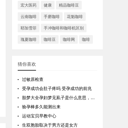
宏大医药
健康
精品咖啡豆
云南咖啡
手磨咖啡
花魁咖啡
耶加雪菲
手冲咖啡和咖啡机区别
瑰夏咖啡
咖啡豆
咖啡网
咖啡
猜你喜欢
过敏原检查
受孕成功会肚子疼吗 受孕成功的前兆
胎梦大全孕妇梦见虱子是什么意思，孕妇梦到虱子是胎梦吗
验孕棒多久能测出来
运动宝贝早教中心
生双胞胎取决于男方还是女方