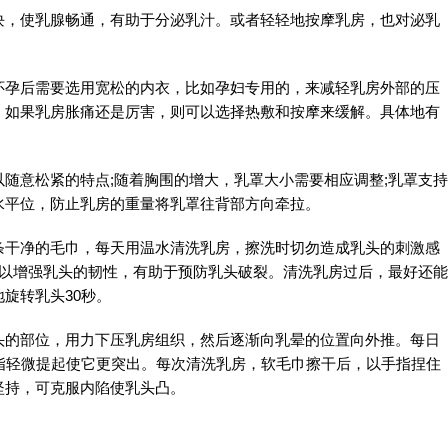
块，使乳腺畅通，有助于分泌乳汁。或者轻轻地按摩乳房，也对泌乳
怀孕后需要选用宽松的内衣，比如孕妇专用的，来减轻乳房外部的压
。如果乳房胀痛还是厉害，则可以选择热敷和按摩来缓解。具体地有
随意松紧的特点;随着胸围的增大，乳罩大小需要相应调整;乳罩支持
水平位，防止乳房的重量将乳罩往背部方向牵拉。
条干净的毛巾，每天用温水清洗乳房，擦洗时切勿造成乳头的刺激感
头以增强乳头的韧性，有助于预防乳头破裂。清洗乳房过后，最好还能
旋转乳头30秒。
头的部位，用力下压乳房组织，然后逐渐向乳晕的位置向外推。每日
指轻微提起使它更突出。每次清洗乳房，软毛巾擦干后，以手指捏住
坚持，可克服内陷使乳头凸。