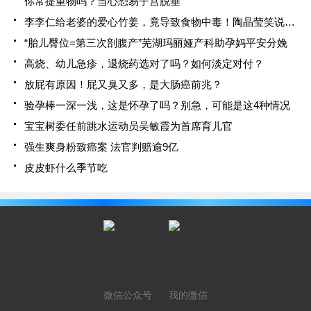
你常提重物吗？当心恐易子宫脱垂
李李仁给老婆的爱心竹姜，竟导致食物中毒！陶晶莹笑说小心枕边人
“胎儿臀位=第三次剖腹产”芜湖玛丽娅产科助孕妈平安分娩
高烧、幼儿急疹，退烧药选对了吗？如何淡定对付？
放屁有原因！屁又臭又多，是大肠癌前兆？
验孕棒一深一浅，这是怀孕了吗？别急，可能是这4种情况
宝宝树委任前跳水运动员吴敏霞为首席育儿官
强生爽身粉致癌案 法官判赔逾9亿
皮皮虾什么季节吃
微信公众号
我的微信