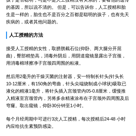
的基因，所以说不清的。 但是，可以告诉你，人工授精和胎
生是一样的，胎生也不是百分之百都是聪明的孩子，也有先天
疾病的，或者其他问题的。
人工授精的方法
接受人工授精的女性，取膀胱截石位(仰卧、两大腿分开屈
曲)，臀部稍垫高，消毒外阴后，用阴道窥镜显露出子宫颈，
用消毒棉球擦净子宫颈四周围的粘液。
然后用2毫升的干燥灭菌的注射器，安一特制长针头(针头长
10-12厘米，有150角的弯曲，针头尖端烧制成小球状)吸取已
液化的精液1毫升，将针头插入宫颈管内05-0.8厘米，缓慢推
入精液至宫颈管内，另将多余精液涂布在子宫颈外四周围及后
穹窿。取出窥镜，仰卧30分钟至1小时。
每个月经周期中可进行3次人工授精，每次授精后24-48 小时
内应给抗生素预防感染。