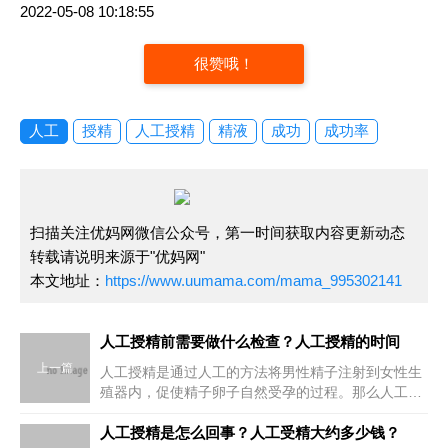
2022-05-08 10:18:55
很赞哦！
人工
授精
人工授精
精液
成功
成功率
扫描关注优妈网微信公众号，第一时间获取内容更新动态
转载请说明来源于"优妈网"
本文地址：
https://www.uumama.com/mama_995302141
人工授精前需要做什么检查？人工授精的时间
上一篇
人工授精是通过人工的方法将男性精子注射到女性生
殖器内，促使精子卵子自然受孕的过程。那么人工授
精前需要做什么检查？人工授精的最佳时间是什么时
候？一起来了解下吧~人工授精前的准备工作人工授
人工授精是怎么回事？人工受精大约多少钱？