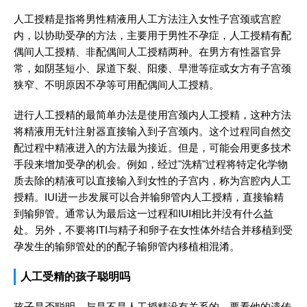
人工授精是指将男性精液用人工方法注入女性子宫颈或宫腔
内，以协助受孕的方法，主要用于男性不孕症，人工授精有配
偶间人工授精、非配偶间人工授精两种。在男方有性器官异
常，如阴茎短小、尿道下裂、阳痿、早泄等症或女方有子宫颈
狭窄、不明原因不孕等可用配偶间人工授精。
进行人工授精的最简单办法是使用宫颈内人工授精，这种方法
将精液用无针注射器直接输入到子宫颈内。这个过程同自然交
配过程中精液进入的方法最为接近。但是，可能会用更多技术
手段来增加受孕的机会。例如，经过"洗精"过程将特定化学物
质去除的精液可以直接输入到女性的子宫内，称为宫腔内人工
授精。IUI进一步发展可以合并输卵管内人工授精，直接输精
到输卵管。通常认为最后这一过程和IUI相比并没有什么益
处。另外，不要将ITI与精子和卵子在女性体外结合并移植到受
孕发生的输卵管处的的配子输卵管内移植相混淆。
人工受精的孩子聪明吗
孩子是否聪明，与是不是人工授精没有关系的，要看他的遗传